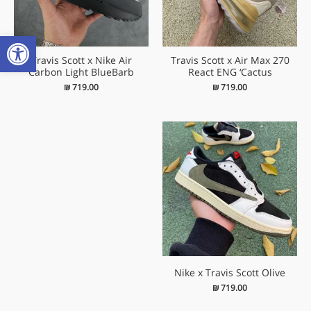
פתח
Travis Scott x Nike Air
Travis Scott x Air Max 270
Carbon Light BlueBarb
React ENG ‘Cactus
₪
719.00
₪
719.00
Nike x Travis Scott Olive
₪
719.00