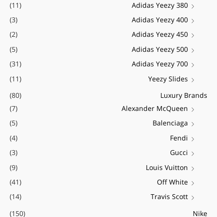
(11)
Adidas Yeezy 380
ו
י
י
ר
(3)
Adidas Yeezy 400
מ
מ
:
(2)
Adidas Yeezy 450
ל
ל
(5)
Adidas Yeezy 500
י
י
(31)
Adidas Yeezy 700
(11)
Yeezy Slides
(80)
Luxury Brands
(7)
Alexander McQueen
(5)
Balenciaga
(4)
Fendi
(3)
Gucci
(9)
Louis Vuitton
(41)
Off White
(14)
Travis Scott
(150)
Nike