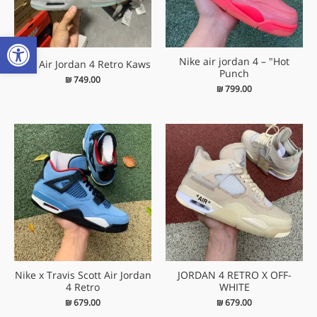
פתח
Nike air jordan 4 – "Hot
Nike Air Jordan 4 Retro Kaws
Punch
₪
749.00
₪
799.00
Nike x Travis Scott Air Jordan
JORDAN 4 RETRO X OFF-
4 Retro
WHITE
₪
679.00
₪
679.00