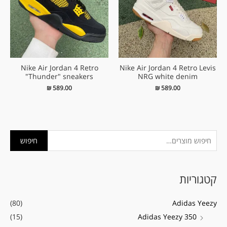
Nike Air Jordan 4 Retro
Nike Air Jordan 4 Retro Levis
"Thunder" sneakers
NRG white denim
₪
589.00
₪
589.00
ח
מ
מ
חיפוש
י
ח
ח
פ
י
י
קטגוריות
ו
ר
ר
ש
מ
מ
(80)
Adidas Yeezy
ע
י
ק
(15)
Adidas Yeezy 350
ב
נ
ס