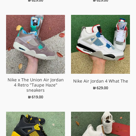
₪
629.00
₪
629.00
Nike x The Union Air Jordan
Nike Air Jordan 4 What The
4 Retro "Taupe Haze"
₪
629.00
sneakers
₪
619.00