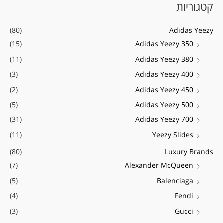
קטגוריות
ו
ר
ר
ש
מ
מ
(80)
Adidas Yeezy
ע
י
ק
(15)
Adidas Yeezy 350
ב
נ
ס
(11)
Adidas Yeezy 380
ו
י
י
ר
(3)
Adidas Yeezy 400
מ
מ
:
(2)
Adidas Yeezy 450
ל
ל
(5)
Adidas Yeezy 500
י
י
(31)
Adidas Yeezy 700
(11)
Yeezy Slides
(80)
Luxury Brands
(7)
Alexander McQueen
(5)
Balenciaga
(4)
Fendi
(3)
Gucci