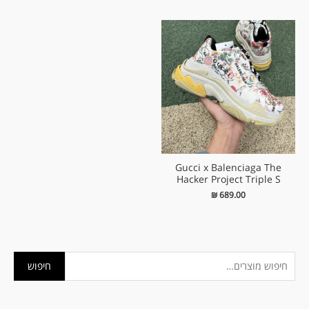
Gucci x Balenciaga The
Hacker Project Triple S
₪
689.00
ח
מ
מ
חיפוש
י
ח
ח
פ
י
י