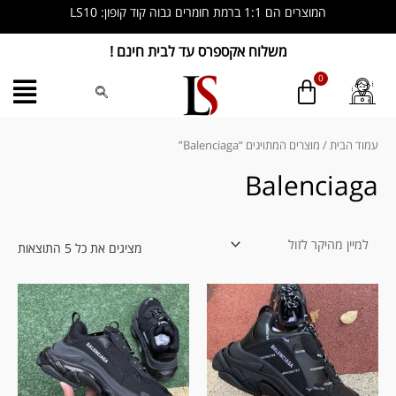
ילוג
המוצרים הם 1:1 ברמת חומרים גבוה קוד קופון: LS10
תוכן
משלוח אקספרס עד לבית חינם !
ממוין
לפי
מחיר
עמוד הבית
/ מוצרים המתויגים “Balenciaga”
מהי
לזול
Balenciaga
מציגים את כל ⁦5⁩ התוצאות