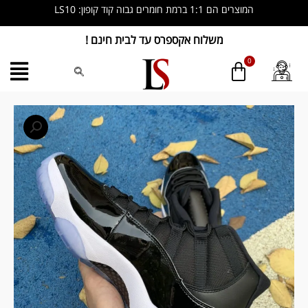
ילוג
המוצרים הם 1:1 ברמת חומרים גבוה קוד קופון: LS10
תוכן
משלוח אקספרס עד לבית חינם !
כמות
של
Air
Jordan
11
Retro
‘Space
Jam’