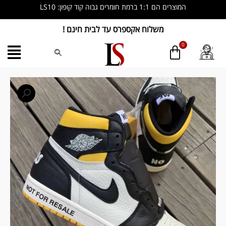
ילוג
המוצרים הם 1:1 ברמת חומרים גבוה קוד קופון: LS10
תוכן
משלוח אקספרס עד לבית חינם !
כמות
של
Jordan
1
Retro
High
“Not
for
Resale”
Varsity
Maize