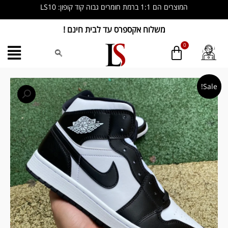
ילוג
המוצרים הם 1:1 ברמת חומרים גבוה קוד קופון: LS10
תוכן
משלוח אקספרס עד לבית חינם !
כמות
המחיר
המחיר
Sale!
של
המקורי
הנוכחי
Nike
Air
היה:
הוא:
Jordan
₪ 579.00.
₪ 599.00.
1
Mid
Carbon
Fiber