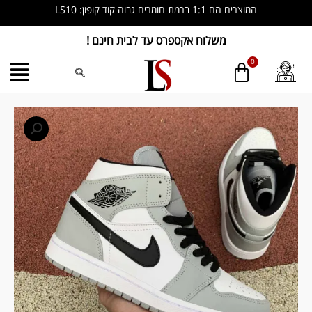
ילוג
המוצרים הם 1:1 ברמת חומרים גבוה קוד קופון: LS10
תוכן
משלוח אקספרס עד לבית חינם !
כמות
של
nike
air
jordan
1
mid
smoke
grey