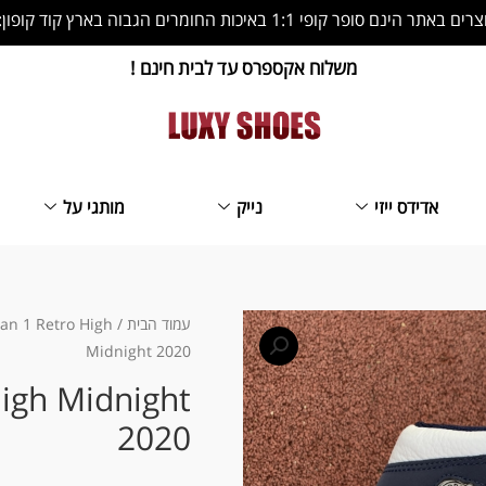
 הינם סופר קופי 1:1 באיכות החומרים הגבוה בארץ קוד קופון: LS10
משלוח אקספרס עד לבית חינם !
אדידס ייזי
נייק
מותגי על
כמות
עמוד הבית
/
dan 1 Retro High
Midnight 2020
של
Nike
High Midnight
Air
2020
Jordan
1