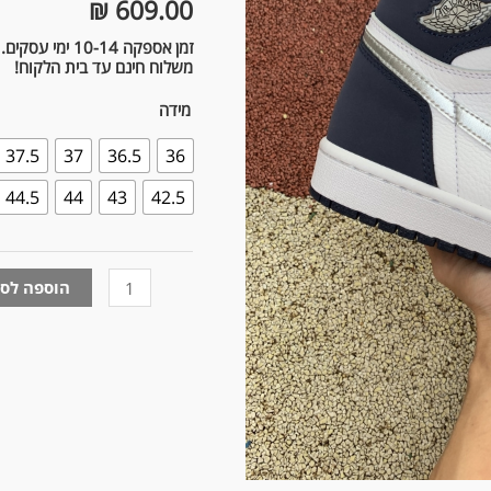
₪
609.00
Retro
High
זמן אספקה 10-14 ימי עסקים.
משלוח חינם עד בית הלקוח!
Midnight
2020
מידה
37.5
37
36.5
36
44.5
44
43
42.5
הוספה לס