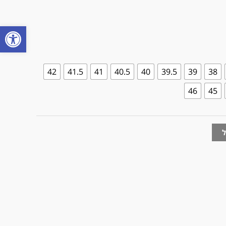
פתח
42
41.5
41
40.5
40
39.5
39
38
46
45
ל