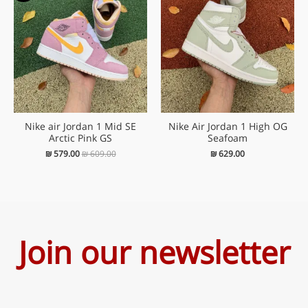
היה:
הוא:
₪ 579.00.
₪ 609.00.
Nike air Jordan 1 Mid SE
Nike Air Jordan 1 High OG
Arctic Pink GS
Seafoam
₪
579.00
₪
609.00
₪
629.00
Join our newsletter