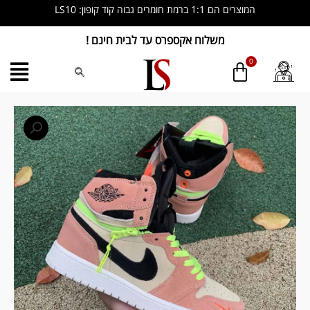
ילוג
המוצרים הם 1:1 ברמת חומרים גבוה קוד קופון: LS10
תוכן
משלוח אקספרס עד לבית חינם !
כמות
של
Nike
Air
Jordan
1
Retro
High
OG
Switch