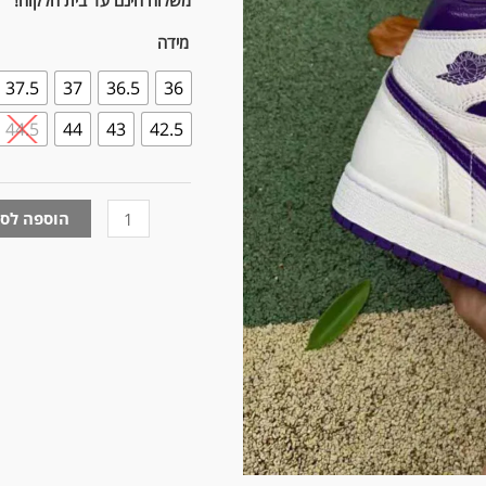
משלוח חינם עד בית הלקוח!
Retro
High
מידה
OG
37.5
37
36.5
36
44.5
44
43
42.5
הוספה לס