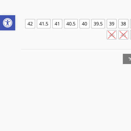
פתח
42
41.5
41
40.5
40
39.5
39
38
46
45
ל