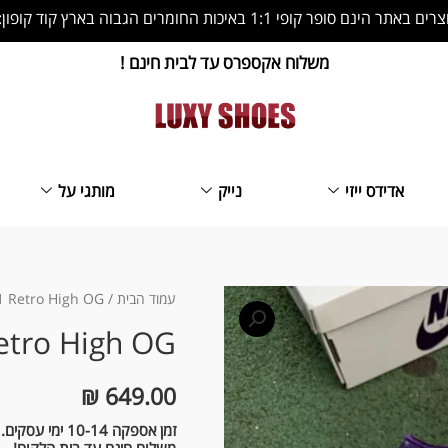
 הינם סופר קופי 1:1 באיכות החומרים הגבוה בארץ קוד קופון: LS10
משלוח אקספרס עד לבית חינם !
אדידס ייזי
נייק
מותגי על
כמות
עמוד הבית
/
 1 Retro High OG
של
Retro High OG
Nike
Air
₪
649.00
Jordan
זמן אספקה 10-14 ימי עסקים.
1