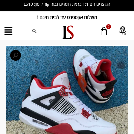
ילוג
המוצרים הם 1:1 ברמת חומרים גבוה קוד קופון: LS10
תוכן
משלוח אקספרס עד לבית חינם !
כמות
של
Nike
Air
Jordan
4
Retro
fire
red