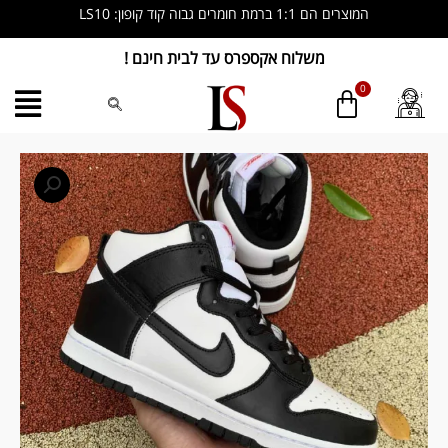
ילוג
המוצרים הם 1:1 ברמת חומרים גבוה קוד קופון: LS10
תוכן
משלוח אקספרס עד לבית חינם !
כמות
של
Nike
Dunk
High
White
Black