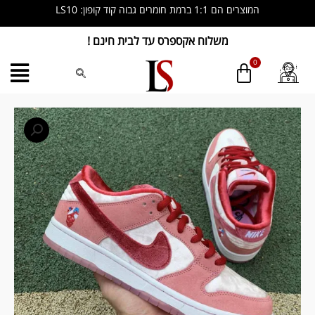
ילוג
המוצרים הם 1:1 ברמת חומרים גבוה קוד קופון: LS10
תוכן
משלוח אקספרס עד לבית חינם !
כמות
של
Nike
Dunk
Low
Pro
"Valentines
Day"
Sneakers