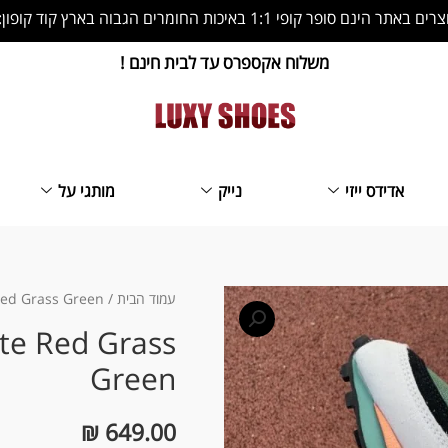
 הינם סופר קופי 1:1 באיכות החומרים הגבוה בארץ קוד קופון: LS10
משלוח אקספרס עד לבית חינם !
אדידס ייזי
נייק
מותגי על
כמות
עמוד הבית
/
Red Grass Green
של
ite Red Grass
Nike
Green
Ldwaffle
x
₪
649.00
Sacai