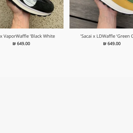
 x VaporWaffle ‘Black White’
Sacai x LDWaffle ‘Green G
₪
649.00
₪
649.00