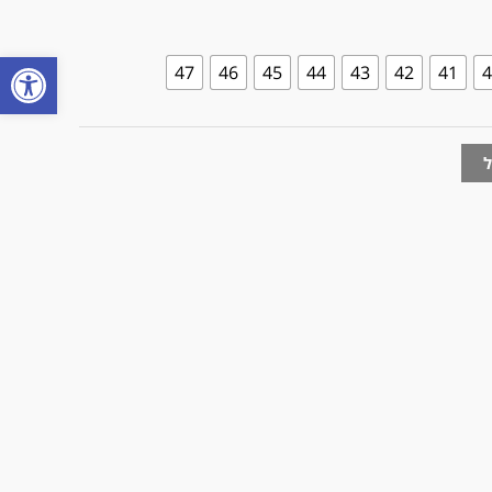
פתח
47
46
45
44
43
42
41
4
ל