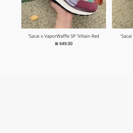
Sacai x VaporWaffle SP ‘Villain Red’
Sacai
₪
649.00