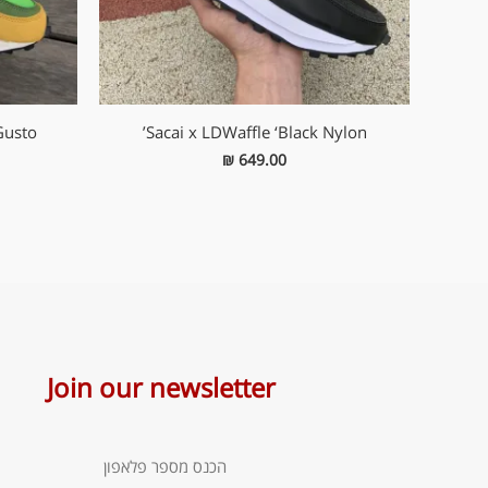
usto’
Sacai x LDWaffle ‘Black Nylon’
₪
649.00
Join our newsletter