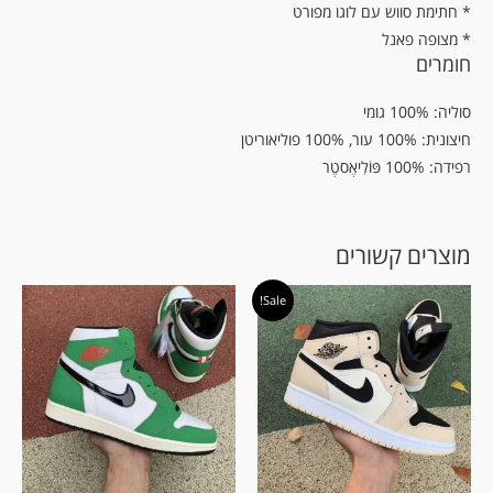
* חתימת סווש עם לוגו מפורט
* מצופה פאנל
חומרים
סוליה: 100% גומי
חיצונית: 100% עור, 100% פוליאוריטן
רפידה: 100% פּוֹלִיאֶסטֶר
מוצרים קשורים
המחיר
המחיר
Sale!
המקורי
הנוכחי
היה:
הוא:
₪ 589.00.
₪ 609.00.