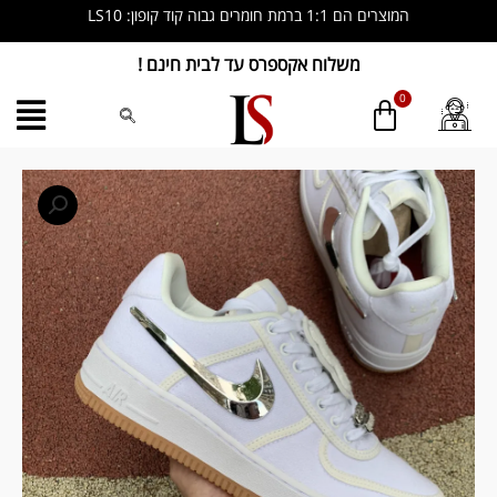
ילוג
המוצרים הם 1:1 ברמת חומרים גבוה קוד קופון: LS10
תוכן
משלוח אקספרס עד לבית חינם !
כמות
של
Nike
x
Travis
Scott
Air
Force
Low
1
sneakers