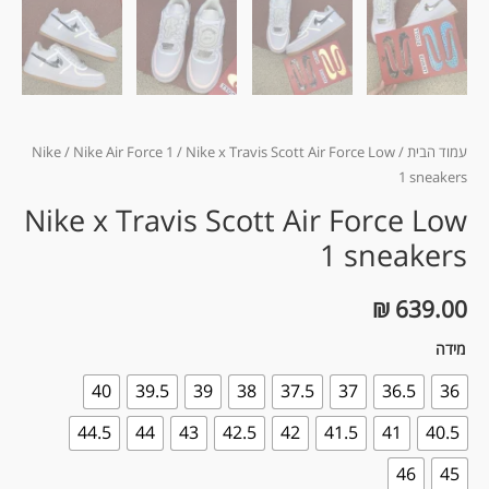
עמוד הבית
/
/ Nike x Travis Scott Air Force Low
Nike Air Force 1
/
Nike
1 sneakers
Nike x Travis Scott Air Force Low
1 sneakers
₪
639.00
מידה
40
39.5
39
38
37.5
37
36.5
36
44.5
44
43
42.5
42
41.5
41
40.5
46
45