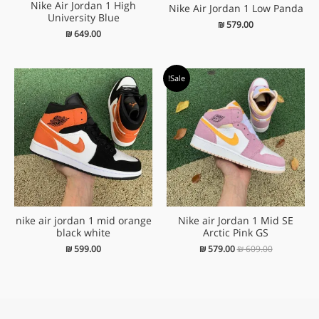
Nike Air Jordan 1 High
Nike Air Jordan 1 Low Panda
University Blue
₪
579.00
₪
649.00
המחיר
המחיר
Sale!
המקורי
הנוכחי
היה:
הוא:
₪ 579.00.
₪ 609.00.
nike air jordan 1 mid orange
Nike air Jordan 1 Mid SE
black white
Arctic Pink GS
₪
599.00
₪
579.00
₪
609.00