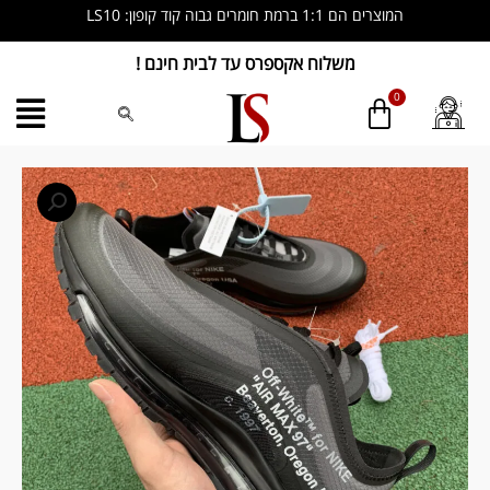
ילוג
המוצרים הם 1:1 ברמת חומרים גבוה קוד קופון: LS10
תוכן
משלוח אקספרס עד לבית חינם !
כמות
של
Off-
White
x
Air
Max
97
‘Black’