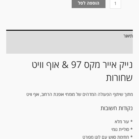
הוספה לסל
תיאור
מידע נוסף
נייק אייר מקס 97 & אוף וויט
שחורות
מתוך שיתוף הפעולה המדהים של מומחי אופנת הרחוב, אוף וויט
נקודות חשובות
עור מלא *
* סוליית גומי
* חתימת סווש עם לוגו מפורט