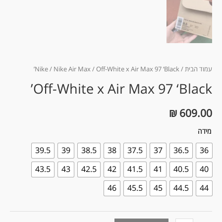
עמוד הבית
/
/ Off-White x Air Max 97 ‘Black’
Nike Air Max
/
Nike
Off-White x Air Max 97 ‘Black’
₪
609.00
מידה
39.5
39
38.5
38
37.5
37
36.5
36
43.5
43
42.5
42
41.5
41
40.5
40
46
45.5
45
44.5
44