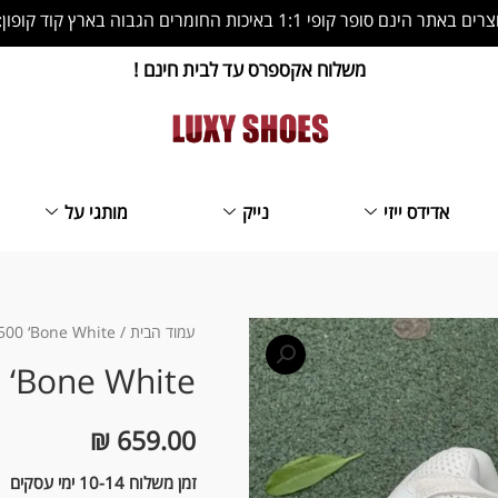
 הינם סופר קופי 1:1 באיכות החומרים הגבוה בארץ קוד קופון: LS10
משלוח אקספרס עד לבית חינם !
אדידס ייזי
נייק
מותגי על
כמות
עמוד הבית
/
500 ‘Bone White’
של
 ‘Bone White’
Yeezy
500
₪
659.00
‘Bone
White’
זמן משלוח 10-14 ימי עסקים