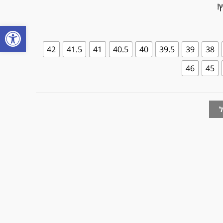
!
פתח
42
41.5
41
40.5
40
39.5
39
38
46
45
ל