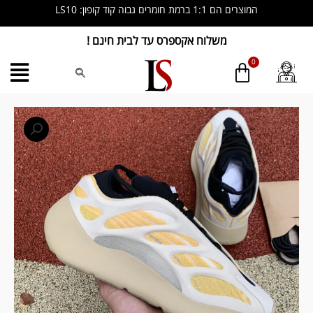
ילוג
המוצרים הם 1:1 ברמת חומרים גבוה קוד קופון: LS10
תוכן
משלוח אקספרס עד לבית חינם !
כמות
של
Yeezy
700
V3
‘Safflower’