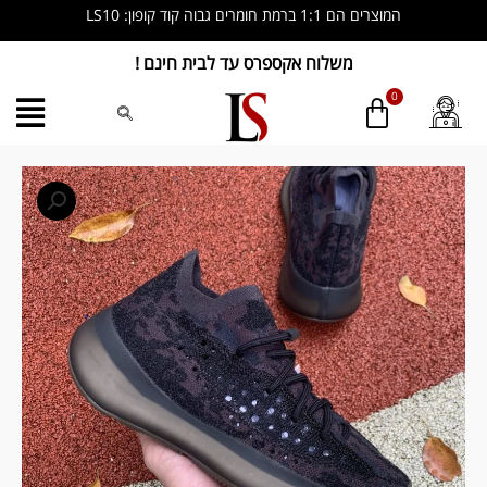
ילוג
המוצרים הם 1:1 ברמת חומרים גבוה קוד קופון: LS10
תוכן
משלוח אקספרס עד לבית חינם !
כמות
של
Yeezy
Boost
380
‘Onyx
Reflective’