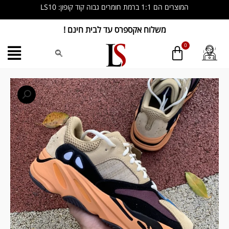
ילוג
המוצרים הם 1:1 ברמת חומרים גבוה קוד קופון: LS10
תוכן
משלוח אקספרס עד לבית חינם !
כמות
של
Yeezy
Boost
700
‘Sun’