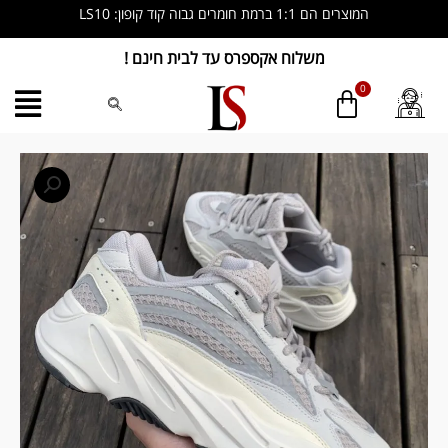
ילוג
המוצרים הם 1:1 ברמת חומרים גבוה קוד קופון: LS10
תוכן
משלוח אקספרס עד לבית חינם !
כמות
של
Yeezy
Boost
700
V2
‘Static’