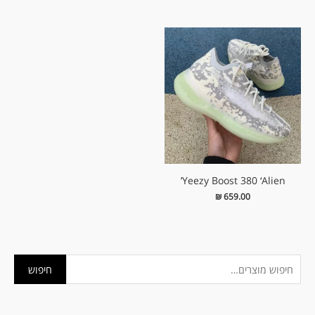
Yeezy Boost 380 ‘Alien’
₪
659.00
ח
מ
מ
חיפוש
י
ח
ח
פ
י
י