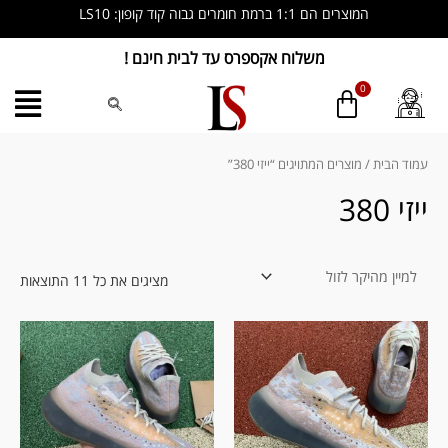
ילוג
המוצרים הם 1:1 ברמת חומרים גבוה קוד קופון: LS10
תוכן
משלוח אקספרס עד לבית חינם !
ממוין
לפי
מחיר
עמוד הבית
/ מוצרים המתויגים “ייזי 380”
מהי
לזול
ייזי 380
מציגים את כל ⁦11⁩ התוצאות