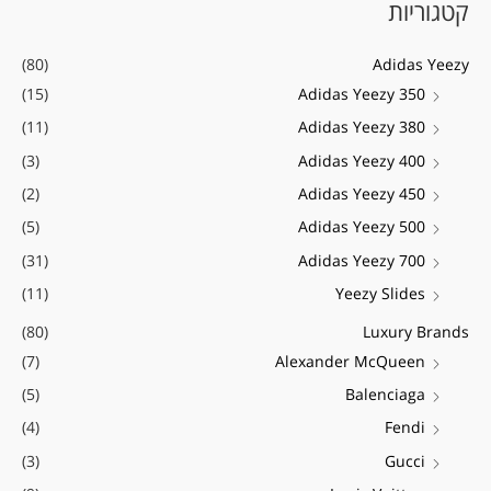
קטגוריות
ו
ר
ר
ש
מ
מ
(80)
Adidas Yeezy
ע
י
ק
(15)
Adidas Yeezy 350
ב
נ
ס
(11)
Adidas Yeezy 380
ו
י
י
ר
(3)
Adidas Yeezy 400
מ
מ
:
(2)
Adidas Yeezy 450
ל
ל
(5)
Adidas Yeezy 500
י
י
(31)
Adidas Yeezy 700
(11)
Yeezy Slides
(80)
Luxury Brands
(7)
Alexander McQueen
(5)
Balenciaga
(4)
Fendi
(3)
Gucci