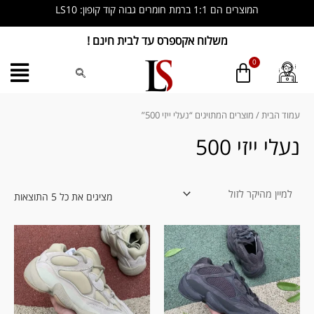
ילוג
המוצרים הם 1:1 ברמת חומרים גבוה קוד קופון: LS10
תוכן
משלוח אקספרס עד לבית חינם !
ממוין
לפי
מחיר
עמוד הבית
/ מוצרים המתויגים “נעלי ייזי 500”
מהי
לזול
נעלי ייזי 500
מציגים את כל ⁦5⁩ התוצאות