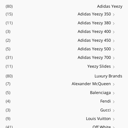
מ
מ
(80)
Adidas Yeezy
ע
י
ק
(15)
Adidas Yeezy 350
ב
נ
ס
(11)
Adidas Yeezy 380
ו
י
י
ר
(3)
Adidas Yeezy 400
מ
מ
:
(2)
Adidas Yeezy 450
ל
ל
(5)
Adidas Yeezy 500
י
י
(31)
Adidas Yeezy 700
(11)
Yeezy Slides
(80)
Luxury Brands
(7)
Alexander McQueen
(5)
Balenciaga
(4)
Fendi
(3)
Gucci
(9)
Louis Vuitton
(41)
Off White