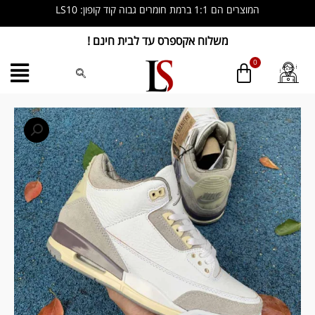
ילוג
המוצרים הם 1:1 ברמת חומרים גבוה קוד קופון: LS10
תוכן
משלוח אקספרס עד לבית חינם !
כמות
של
Jordan
3
Retro
A
Ma
Maniére