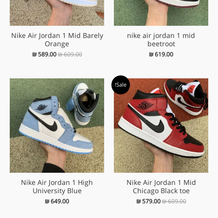
Nike Air Jordan 1 Mid Barely
nike air jordan 1 mid
Orange
beetroot
₪
589.00
₪
609.00
₪
619.00
המחיר
המחיר
Sale!
המקורי
הנוכחי
היה:
הוא:
₪ 579.00.
₪ 609.00.
Nike Air Jordan 1 High
Nike Air Jordan 1 Mid
University Blue
Chicago Black toe
₪
649.00
₪
579.00
₪
609.00