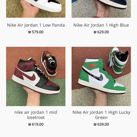
Nike Air Jordan 1 Low Panda
Nike Air Jordan 1 High Blue
₪
579.00
₪
629.00
nike air jordan 1 mid
Nike Air jordan 1 High Lucky
beetroot
Green
₪
619.00
₪
639.00