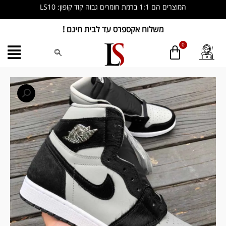
ילוג
המוצרים הם 1:1 ברמת חומרים גבוה קוד קופון: LS10
תוכן
משלוח אקספרס עד לבית חינם !
כמות
של
Nike
Air
Jordan
1
Retro
High
OG
Twist