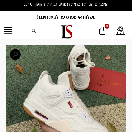
ילוג
המוצרים הם 1:1 ברמת חומרים גבוה קוד קופון: LS10
תוכן
משלוח אקספרס עד לבית חינם !
כמות
של
Nike
Air
Jordan
4
Retro
Levis
NRG
white
denim