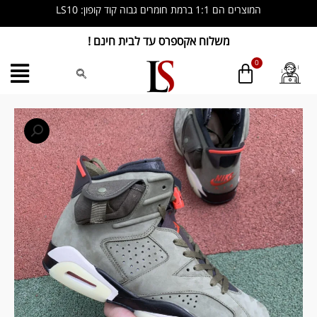
ילוג
המוצרים הם 1:1 ברמת חומרים גבוה קוד קופון: LS10
תוכן
משלוח אקספרס עד לבית חינם !
כמות
של
Nike
Air
Jordan
6
Retro
cactus
jack
-
Travis
Scott