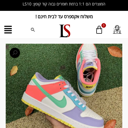
ילוג
המוצרים הם 1:1 ברמת חומרים גבוה קוד קופון: LS10
תוכן
משלוח אקספרס עד לבית חינם !
כמות
של
Nike
Dunk
Low
Easter