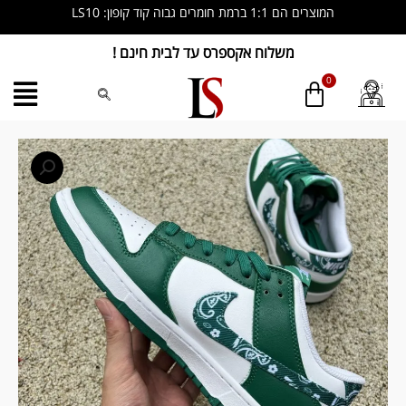
ילוג
המוצרים הם 1:1 ברמת חומרים גבוה קוד קופון: LS10
תוכן
משלוח אקספרס עד לבית חינם !
כמות
של
Nike
Dunk
Low
Essential
Paisley
Pack
Green