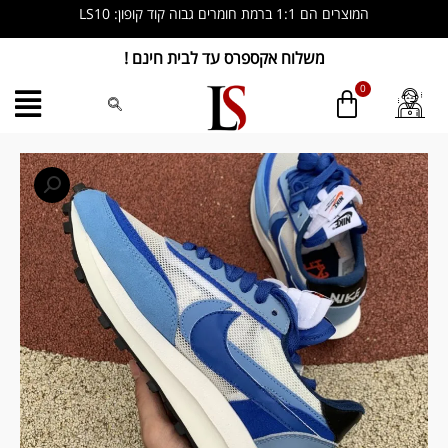
ילוג
המוצרים הם 1:1 ברמת חומרים גבוה קוד קופון: LS10
תוכן
משלוח אקספרס עד לבית חינם !
כמות
של
'Nike
LDWaffle
x
Sacai
'Blue
White