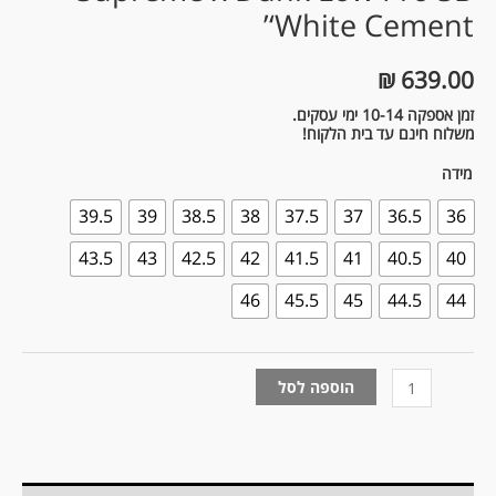
‘White Cement’
₪
639.00
זמן אספקה 10-14 ימי עסקים.
משלוח חינם עד בית הלקוח!
מידה
39.5
39
38.5
38
37.5
37
36.5
36
43.5
43
42.5
42
41.5
41
40.5
40
46
45.5
45
44.5
44
הוספה לסל