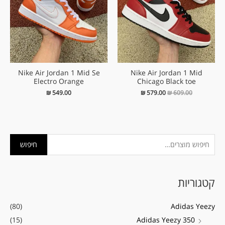
Nike Air Jordan 1 Mid Se
Nike Air Jordan 1 Mid
Electro Orange
Chicago Black toe
₪
549.00
₪
579.00
₪
609.00
ח
מ
מ
חיפוש
י
ח
ח
פ
י
י
קטגוריות
ו
ר
ר
ש
מ
מ
(80)
Adidas Yeezy
ע
י
ק
(15)
Adidas Yeezy 350
ב
נ
ס