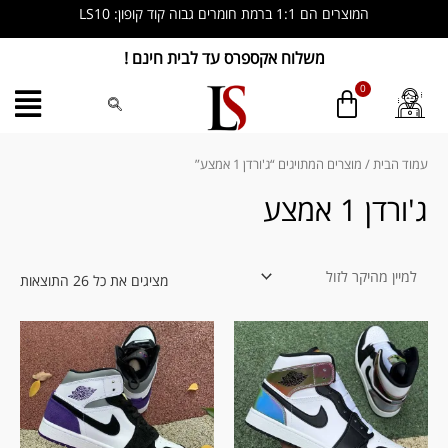
ילוג
המוצרים הם 1:1 ברמת חומרים גבוה קוד קופון: LS10
תוכן
משלוח אקספרס עד לבית חינם !
ממוין
לפי
מחיר
עמוד הבית
/ מוצרים המתויגים “ג'ורדן 1 אמצע”
מהי
לזול
ג'ורדן 1 אמצע
מציגים את כל ⁦26⁩ התוצאות