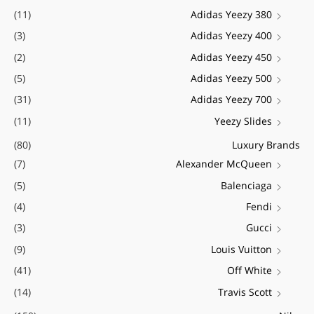
(11)
Adidas Yeezy 380
ו
י
י
ר
(3)
Adidas Yeezy 400
מ
מ
:
(2)
Adidas Yeezy 450
ל
ל
(5)
Adidas Yeezy 500
י
י
(31)
Adidas Yeezy 700
(11)
Yeezy Slides
(80)
Luxury Brands
(7)
Alexander McQueen
(5)
Balenciaga
(4)
Fendi
(3)
Gucci
(9)
Louis Vuitton
(41)
Off White
(14)
Travis Scott