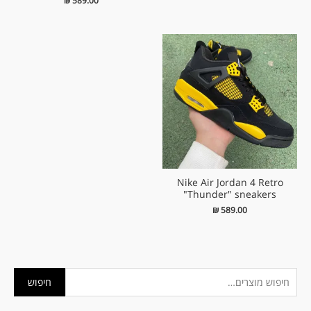
₪
589.00
Nike Air Jordan 4 Retro
"Thunder" sneakers
₪
589.00
ח
מ
מ
חיפוש
י
ח
ח