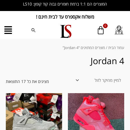
ילוג
המוצרים הם 1:1 ברמת חומרים גבוה קוד קופון: LS10
תוכן
משלוח אקספרס עד לבית חינם !
ממוין
לפי
מחיר
עמוד הבית
/ מוצרים המתויגים “Jordan 4”
מהי
לזול
Jordan 4
מציגים את כל ⁦17⁩ התוצאות