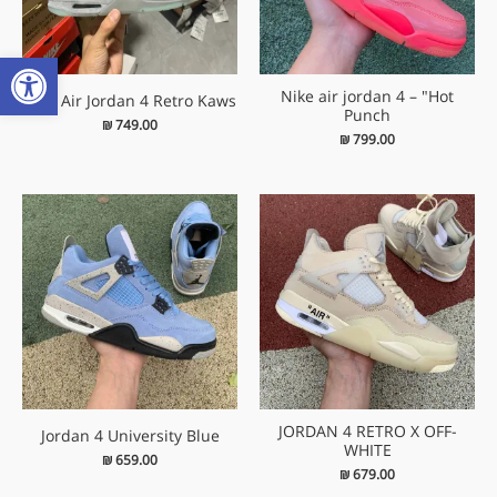
פתח
Nike air jordan 4 – "Hot
Nike Air Jordan 4 Retro Kaws
Punch
₪
749.00
₪
799.00
JORDAN 4 RETRO X OFF-
Jordan 4 University Blue
WHITE
₪
659.00
₪
679.00