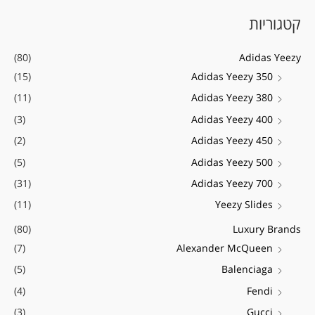
פ
י
י
קטגוריות
ו
ר
ר
ש
מ
מ
(80)
Adidas Yeezy
ע
י
ק
(15)
Adidas Yeezy 350
ב
נ
ס
(11)
Adidas Yeezy 380
ו
י
י
ר
(3)
Adidas Yeezy 400
מ
מ
:
(2)
Adidas Yeezy 450
ל
ל
(5)
Adidas Yeezy 500
י
י
(31)
Adidas Yeezy 700
(11)
Yeezy Slides
(80)
Luxury Brands
(7)
Alexander McQueen
(5)
Balenciaga
(4)
Fendi
(3)
Gucci