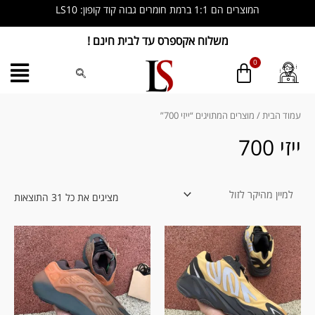
ילוג
המוצרים הם 1:1 ברמת חומרים גבוה קוד קופון: LS10
תוכן
משלוח אקספרס עד לבית חינם !
ממוין
לפי
מחיר
עמוד הבית
/ מוצרים המתויגים “ייזי 700”
מהי
לזול
ייזי 700
מציגים את כל ⁦31⁩ התוצאות